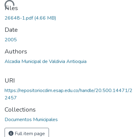
Loading...
Files
26648-1.pdf
(4.66 MB)
Date
2005
Authors
Alcadia Municipal de Valdivia Antioquia
URI
https://repositoriocdim.esap.edu.co/handle/20.500.14471/2
2457
Collections
Documentos Municipales
Full item page