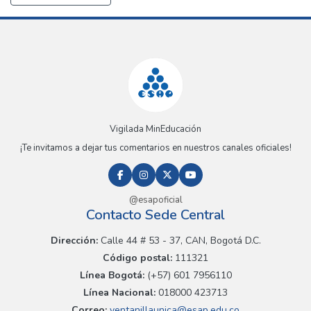
Vigilada MinEducación
¡Te invitamos a dejar tus comentarios en nuestros canales oficiales!
@esapoficial
Contacto Sede Central
Dirección:
Calle 44 # 53 - 37, CAN, Bogotá D.C.
Código postal:
111321
Línea Bogotá:
(+57) 601 7956110
Línea Nacional:
018000 423713
Correo:
ventanillaunica@esap.edu.co