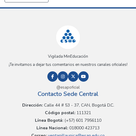
Vigilada MinEducación
¡Te invitamos a dejar tus comentarios en nuestros canales oficiales!
@esapoficial
Contacto Sede Central
Dirección:
Calle 44 # 53 - 37, CAN, Bogotá D.C.
Código postal:
111321
Línea Bogotá:
(+57) 601 7956110
Línea Nacional:
018000 423713
Correo:
ventanillaunica@esap.edu.co