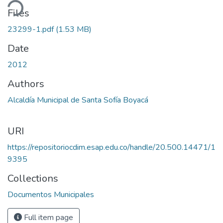
ding...
Files
23299-1.pdf
(1.53 MB)
Date
2012
Authors
Alcaldía Municipal de Santa Sofía Boyacá
URI
https://repositoriocdim.esap.edu.co/handle/20.500.14471/1
9395
Collections
Documentos Municipales
Full item page