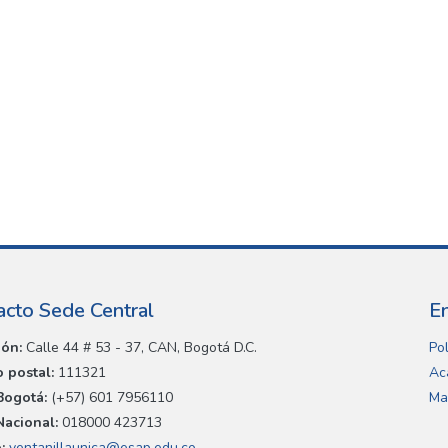
acto Sede Central
E
ión:
Calle 44 # 53 - 37, CAN, Bogotá D.C.
Pol
 postal:
111321
Ac
Bogotá:
(+57) 601 7956110
Ma
Nacional:
018000 423713
:
ventanillaunica@esap.edu.co