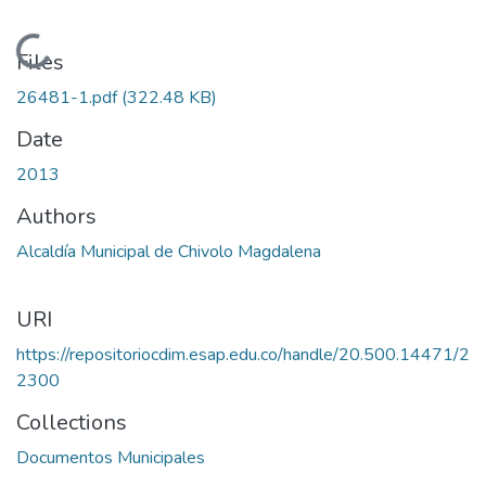
Loading...
Files
26481-1.pdf
(322.48 KB)
Date
2013
Authors
Alcaldía Municipal de Chivolo Magdalena
URI
https://repositoriocdim.esap.edu.co/handle/20.500.14471/2
2300
Collections
Documentos Municipales