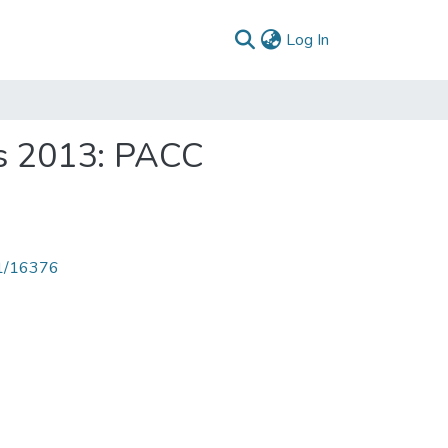
(current)
Log In
as 2013: PACC
71/16376