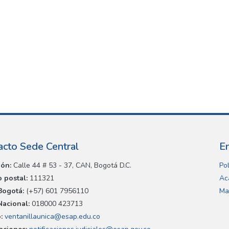
acto Sede Central
E
ión:
Calle 44 # 53 - 37, CAN, Bogotá D.C.
Pol
 postal:
111321
Ac
Bogotá:
(+57) 601 7956110
Ma
Nacional:
018000 423713
:
ventanillaunica@esap.edu.co