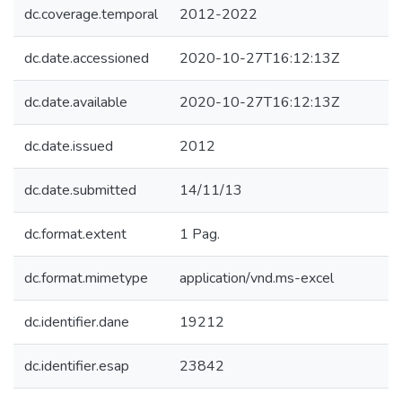
dc.coverage.temporal
2012-2022
dc.date.accessioned
2020-10-27T16:12:13Z
dc.date.available
2020-10-27T16:12:13Z
dc.date.issued
2012
dc.date.submitted
14/11/13
dc.format.extent
1 Pag.
dc.format.mimetype
application/vnd.ms-excel
dc.identifier.dane
19212
dc.identifier.esap
23842