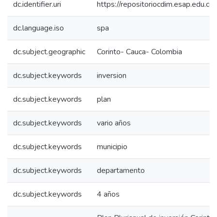
dc.identifier.uri
https://repositoriocdim.esap.edu.
dc.language.iso
spa
dc.subject.geographic
Corinto- Cauca- Colombia
dc.subject.keywords
inversion
dc.subject.keywords
plan
dc.subject.keywords
vario años
dc.subject.keywords
municipio
dc.subject.keywords
departamento
dc.subject.keywords
4 años