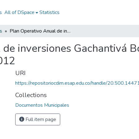
s
All of DSpace
Statistics
s
Plan Operativo Anual de inversiones Gachantivá Boyacá 2012: POAI Gachantivá Boyacá 2012
 de inversiones Gachantivá 
012
URI
https://repositoriocdim.esap.edu.co/handle/20.500.144
Collections
Documentos Municipales
Full item page