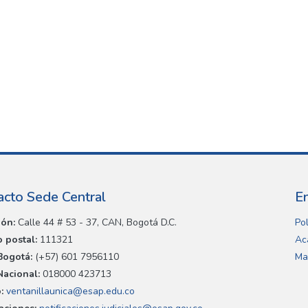
acto Sede Central
E
ión:
Calle 44 # 53 - 37, CAN, Bogotá D.C.
Pol
 postal:
111321
Ac
Bogotá:
(+57) 601 7956110
Ma
Nacional:
018000 423713
:
ventanillaunica@esap.edu.co