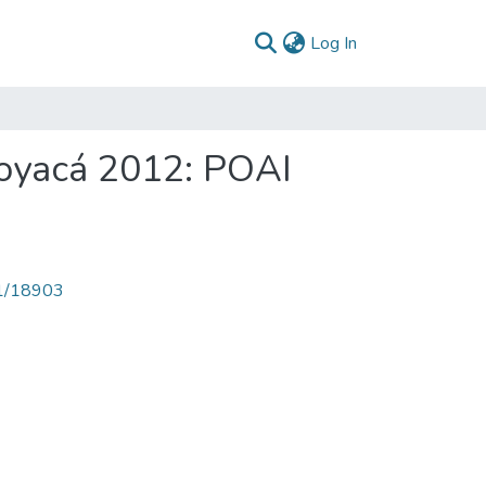
(current)
Log In
Boyacá 2012: POAI
71/18903