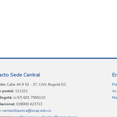
acto Sede Central
E
ión:
Calle 44 # 53 - 37, CAN, Bogotá D.C.
Pol
 postal:
111321
Ac
Bogotá:
(+57) 601 7956110
Ma
Nacional:
018000 423713
:
ventanillaunica@esap.edu.co