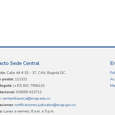
acto Sede Central
E
ión:
Calle 44 # 53 - 37, CAN, Bogotá D.C.
Pol
 postal:
111321
Ac
Bogotá:
(+57) 601 7956110
Ma
Nacional:
018000 423713
:
ventanillaunica@esap.edu.co
caciones:
notificaciones.judiciales@esap.gov.co
o:
Lunes a viernes, 8 a.m. a 5 p.m.