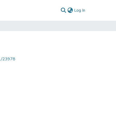
(current)
Log In
71/23978