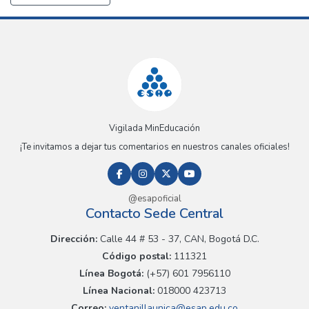
Vigilada MinEducación
¡Te invitamos a dejar tus comentarios en nuestros canales oficiales!
@esapoficial
Contacto Sede Central
Dirección:
Calle 44 # 53 - 37, CAN, Bogotá D.C.
Código postal:
111321
Línea Bogotá:
(+57) 601 7956110
Línea Nacional:
018000 423713
Correo:
ventanillaunica@esap.edu.co