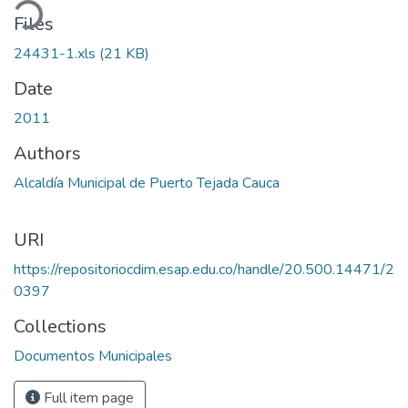
ading...
Files
24431-1.xls
(21 KB)
Date
2011
Authors
Alcaldía Municipal de Puerto Tejada Cauca
URI
https://repositoriocdim.esap.edu.co/handle/20.500.14471/2
0397
Collections
Documentos Municipales
Full item page