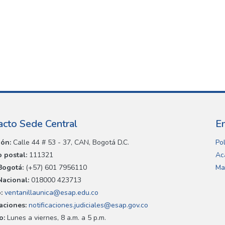
acto Sede Central
E
ión:
Calle 44 # 53 - 37, CAN, Bogotá D.C.
Pol
 postal:
111321
Ac
Bogotá:
(+57) 601 7956110
Ma
Nacional:
018000 423713
:
ventanillaunica@esap.edu.co
caciones:
notificaciones.judiciales@esap.gov.co
o:
Lunes a viernes, 8 a.m. a 5 p.m.