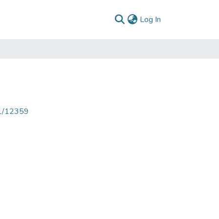
(current)
Log In
71/12359