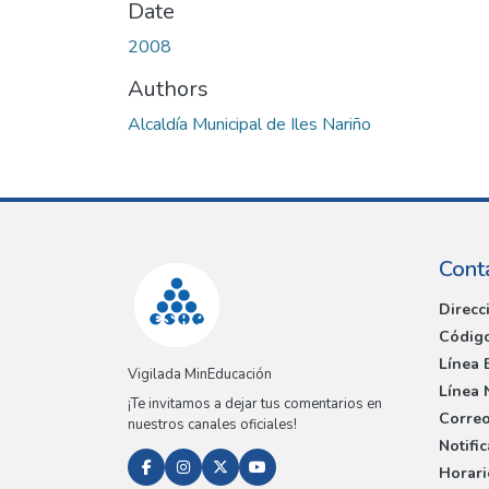
Date
2008
Authors
Alcaldía Municipal de Iles Nariño
Cont
Direcc
Código
Línea 
Vigilada MinEducación
Línea 
¡Te invitamos a dejar tus comentarios en
Correo
nuestros canales oficiales!
Notifi
Horari