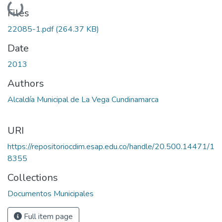
Loading...
Files
22085-1.pdf
(264.37 KB)
Date
2013
Authors
Alcaldía Municipal de La Vega Cundinamarca
URI
https://repositoriocdim.esap.edu.co/handle/20.500.14471/1
8355
Collections
Documentos Municipales
Full item page