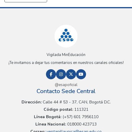
Vigilada MinEducación
¡Te invitamos a dejar tus comentarios en nuestros canales oficiales!
@esapoficial
Contacto Sede Central
Dirección:
Calle 44 # 53 - 37, CAN, Bogotá D.C.
Código postal:
111321
Línea Bogotá:
(+57) 601 7956110
Línea Nacional:
018000 423713
Correo:
ventanillaunica@esap.edu.co