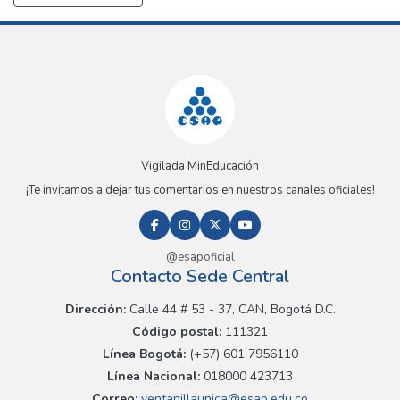
Vigilada MinEducación
¡Te invitamos a dejar tus comentarios en nuestros canales oficiales!
@esapoficial
Contacto Sede Central
Dirección:
Calle 44 # 53 - 37, CAN, Bogotá D.C.
Código postal:
111321
Línea Bogotá:
(+57) 601 7956110
Línea Nacional:
018000 423713
Correo:
ventanillaunica@esap.edu.co