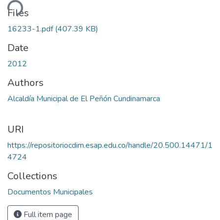
ding...
Files
16233-1.pdf
(407.39 KB)
Date
2012
Authors
Alcaldía Municipal de El Peñón Cundinamarca
URI
https://repositoriocdim.esap.edu.co/handle/20.500.14471/1
4724
Collections
Documentos Municipales
Full item page