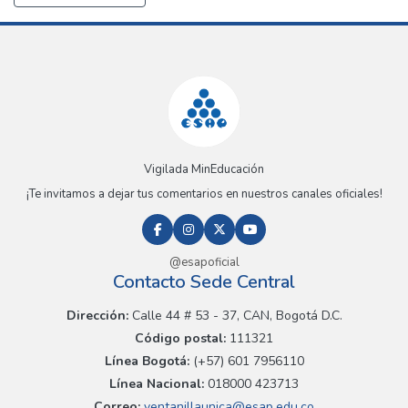
Vigilada MinEducación
¡Te invitamos a dejar tus comentarios en nuestros canales oficiales!
@esapoficial
Contacto Sede Central
Dirección:
Calle 44 # 53 - 37, CAN, Bogotá D.C.
Código postal:
111321
Línea Bogotá:
(+57) 601 7956110
Línea Nacional:
018000 423713
Correo:
ventanillaunica@esap.edu.co