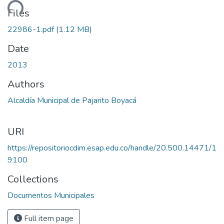
ading...
Files
22986-1.pdf
(1.12 MB)
Date
2013
Authors
Alcaldía Municipal de Pajarito Boyacá
URI
https://repositoriocdim.esap.edu.co/handle/20.500.14471/1
9100
Collections
Documentos Municipales
Full item page