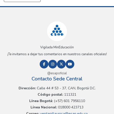
Vigilada MinEducación
¡Te invitamos a dejar tus comentarios en nuestros canales oficiales!
@esapoficial
Contacto Sede Central
Dirección:
Calle 44 # 53 - 37, CAN, Bogotá D.C.
Código postal:
111321
Línea Bogotá:
(+57) 601 7956110
Línea Nacional:
018000 423713
Correo:
ventanillaunica@esap.edu.co