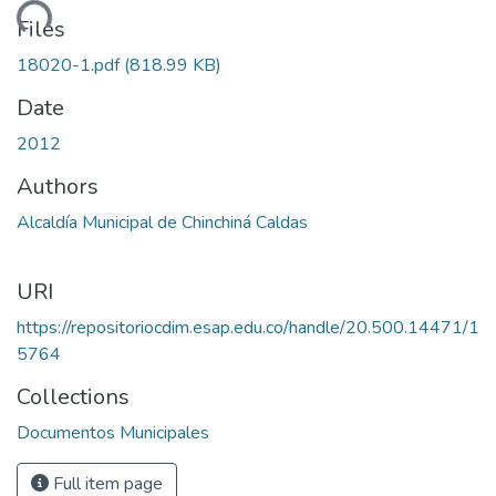
ading...
Files
18020-1.pdf
(818.99 KB)
Date
2012
Authors
Alcaldía Municipal de Chinchiná Caldas
URI
https://repositoriocdim.esap.edu.co/handle/20.500.14471/1
5764
Collections
Documentos Municipales
Full item page