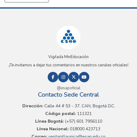
Vigilada MinEducación
¡Te invitamos a dejar tus comentarios en nuestros canales oficiales!
@esapoficial
Contacto Sede Central
Dirección:
Calle 44 # 53 - 37, CAN, Bogotá D.C.
Código postal:
111321
Línea Bogotá:
(+57) 601 7956110
Línea Nacional:
018000 423713
Correo:
ventanillaunica@esap.edu.co