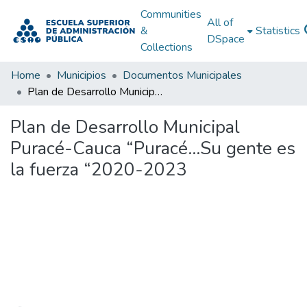
Communities
All of
&
Statistics
DSpace
Collections
Home
Municipios
Documentos Municipales
Plan de Desarrollo Municipal Puracé-Cauca “Puracé…Su gente es la fuerza “2020-2023
Plan de Desarrollo Municipal
Puracé-Cauca “Puracé…Su gente es
la fuerza “2020-2023
Loading...