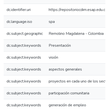
dc.identifier.uri
https://repositoriocdim.esap.edu.
dc.language.iso
spa
dc.subject.geographic
Remolino Magdalena - Colombia
dc.subject.keywords
Presentación
dc.subject.keywords
visión
dc.subject.keywords
aspectos generales
dc.subject.keywords
proyectos en cada uno de los secto
dc.subject.keywords
participación comunitaria
dc.subject.keywords
generación de empleo