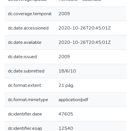
dc.coverage.temporal
2009
dc.date.accessioned
2020-10-26T20:45:01Z
dc.date.available
2020-10-26T20:45:01Z
dc.date.issued
2009
dc.date.submitted
18/6/10
dc.format.extent
21 pág.
dc.format.mimetype
application/pdf
dc.identifier.dane
47605
dc.identifier.esap
12540