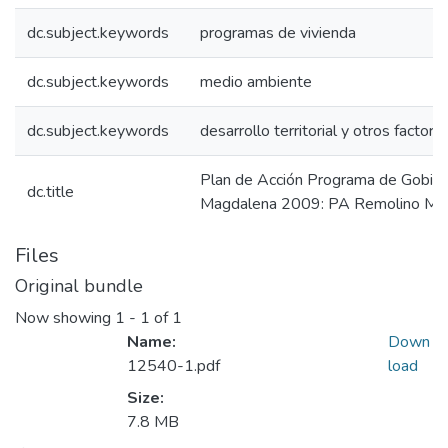
dc.subject.keywords
programas de vivienda
dc.subject.keywords
medio ambiente
dc.subject.keywords
desarrollo territorial y otros factore
Plan de Acción Programa de Gobier
dc.title
Magdalena 2009: PA Remolino Ma
Files
Original bundle
Now showing
1 - 1 of 1
Name:
Down
12540-1.pdf
load
Size:
7.8 MB