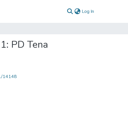
(current)
Log In
11: PD Tena
71/14148