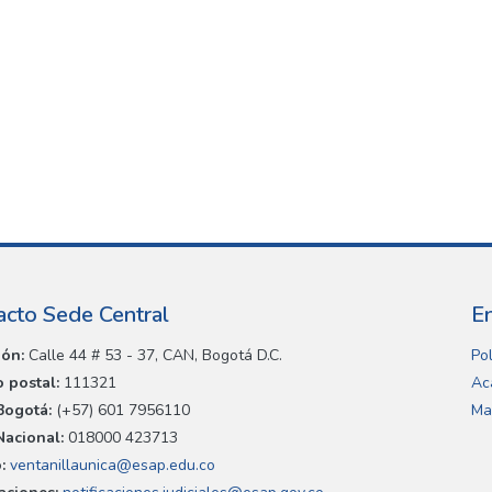
acto Sede Central
E
ión:
Calle 44 # 53 - 37, CAN, Bogotá D.C.
Pol
 postal:
111321
Ac
Bogotá:
(+57) 601 7956110
Ma
Nacional:
018000 423713
:
ventanillaunica@esap.edu.co