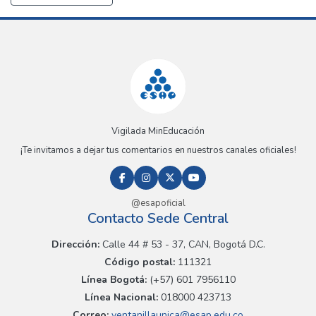
Vigilada MinEducación
¡Te invitamos a dejar tus comentarios en nuestros canales oficiales!
@esapoficial
Contacto Sede Central
Dirección:
Calle 44 # 53 - 37, CAN, Bogotá D.C.
Código postal:
111321
Línea Bogotá:
(+57) 601 7956110
Línea Nacional:
018000 423713
Correo:
ventanillaunica@esap.edu.co