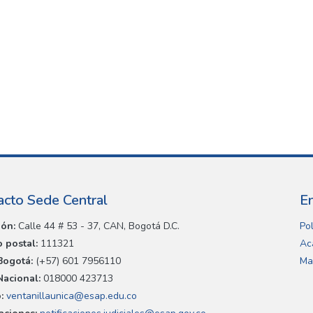
acto Sede Central
E
ión:
Calle 44 # 53 - 37, CAN, Bogotá D.C.
Pol
 postal:
111321
Ac
Bogotá:
(+57) 601 7956110
Ma
Nacional:
018000 423713
:
ventanillaunica@esap.edu.co