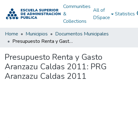
Communities
All of
&
Statistics
DSpace
Collections
Home
Municipios
Documentos Municipales
Presupuesto Renta y Gasto Aranzazu Caldas 2011: PRG Aranzazu Caldas 2011
Presupuesto Renta y Gasto
Aranzazu Caldas 2011: PRG
Aranzazu Caldas 2011
Loading...