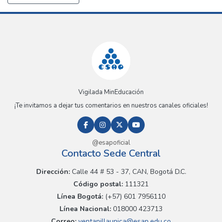
Vigilada MinEducación
¡Te invitamos a dejar tus comentarios en nuestros canales oficiales!
@esapoficial
Contacto Sede Central
Dirección:
Calle 44 # 53 - 37, CAN, Bogotá D.C.
Código postal:
111321
Línea Bogotá:
(+57) 601 7956110
Línea Nacional:
018000 423713
Correo:
ventanillaunica@esap.edu.co