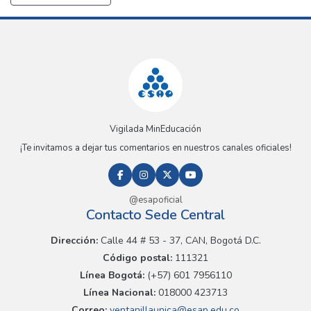
Vigilada MinEducación
¡Te invitamos a dejar tus comentarios en nuestros canales oficiales!
@esapoficial
Contacto Sede Central
Dirección:
Calle 44 # 53 - 37, CAN, Bogotá D.C.
Código postal:
111321
Línea Bogotá:
(+57) 601 7956110
Línea Nacional:
018000 423713
Correo:
ventanillaunica@esap.edu.co