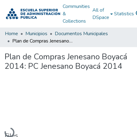
Communities
All of
&
Statistics
DSpace
Collections
Home
Municipios
Documentos Municipales
Plan de Compras Jenesano Boyacá 2014: PC Jenesano Boyacá 2014
Plan de Compras Jenesano Boyacá
2014: PC Jenesano Boyacá 2014
Loading...
Files