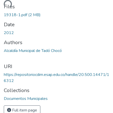
ding...
Files
19318-1.pdf
(2 MB)
Date
2012
Authors
Alcaldía Municipal de Tadó Chocó
URI
https://repositoriocdim.esap.edu.co/handle/20.500.14471/1
6312
Collections
Documentos Municipales
Full item page