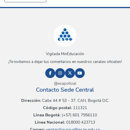
Vigilada MinEducación
¡Te invitamos a dejar tus comentarios en nuestros canales oficiales!
@esapoficial
Contacto Sede Central
Dirección:
Calle 44 # 53 - 37, CAN, Bogotá D.C.
Código postal:
111321
Línea Bogotá:
(+57) 601 7956110
Línea Nacional:
018000 423713
Correo:
ventanillaunica@esap.edu.co