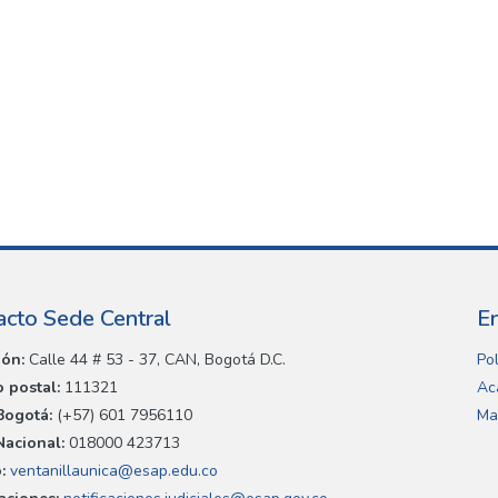
acto Sede Central
E
ión:
Calle 44 # 53 - 37, CAN, Bogotá D.C.
Pol
 postal:
111321
Ac
Bogotá:
(+57) 601 7956110
Ma
Nacional:
018000 423713
:
ventanillaunica@esap.edu.co