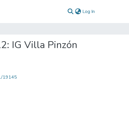
(current)
Log In
: IG Villa Pinzón
71/19145