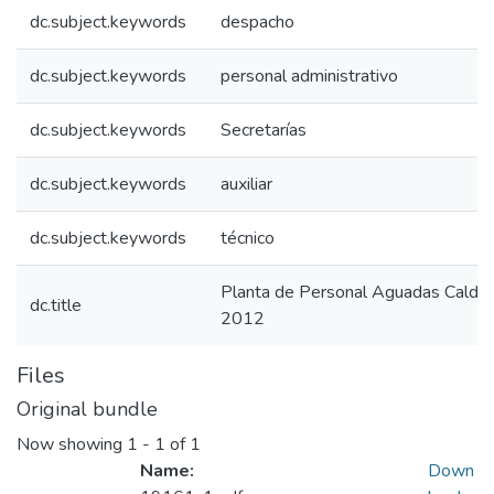
dc.subject.keywords
despacho
dc.subject.keywords
personal administrativo
dc.subject.keywords
Secretarías
dc.subject.keywords
auxiliar
dc.subject.keywords
técnico
Planta de Personal Aguadas Calda
dc.title
2012
Files
Original bundle
Now showing
1 - 1 of 1
Name:
Down