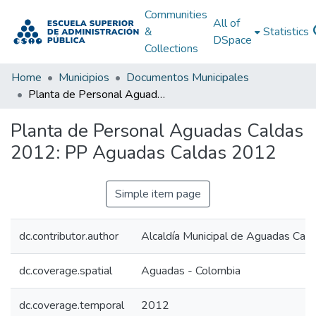
Communities
All of
&
Statistics
DSpace
Collections
Home
Municipios
Documentos Municipales
Planta de Personal Aguadas Caldas 2012: PP Aguadas Caldas 2012
Planta de Personal Aguadas Caldas
2012: PP Aguadas Caldas 2012
Simple item page
dc.contributor.author
Alcaldía Municipal de Aguadas Cald
dc.coverage.spatial
Aguadas - Colombia
dc.coverage.temporal
2012