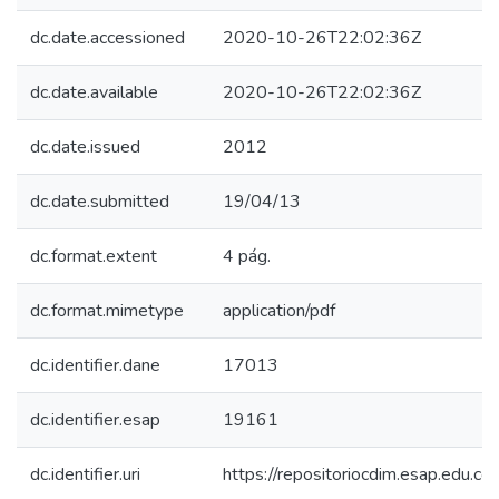
dc.date.accessioned
2020-10-26T22:02:36Z
dc.date.available
2020-10-26T22:02:36Z
dc.date.issued
2012
dc.date.submitted
19/04/13
dc.format.extent
4 pág.
dc.format.mimetype
application/pdf
dc.identifier.dane
17013
dc.identifier.esap
19161
dc.identifier.uri
https://repositoriocdim.esap.edu.