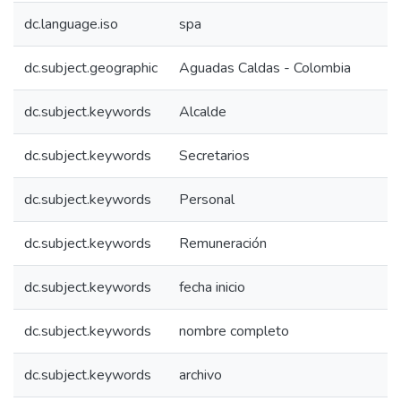
dc.language.iso
spa
dc.subject.geographic
Aguadas Caldas - Colombia
dc.subject.keywords
Alcalde
dc.subject.keywords
Secretarios
dc.subject.keywords
Personal
dc.subject.keywords
Remuneración
dc.subject.keywords
fecha inicio
dc.subject.keywords
nombre completo
dc.subject.keywords
archivo