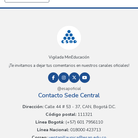
Vigilada MinEducación
¡Te invitamos a dejar tus comentarios en nuestros canales oficiales!
@esapoficial
Contacto Sede Central
Dirección:
Calle 44 # 53 - 37, CAN, Bogotá D.C.
Código postal:
111321
Línea Bogotá:
(+57) 601 7956110
Línea Nacional:
018000 423713
Correo:
ventanillaunica@esap.edu.co