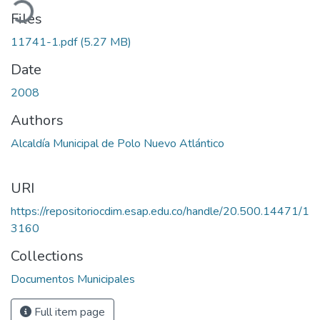
oading...
Files
11741-1.pdf
(5.27 MB)
Date
2008
Authors
Alcaldía Municipal de Polo Nuevo Atlántico
URI
https://repositoriocdim.esap.edu.co/handle/20.500.14471/1
3160
Collections
Documentos Municipales
Full item page