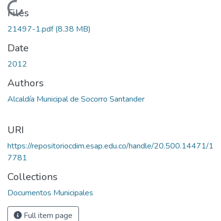
Loading...
Files
21497-1.pdf
(8.38 MB)
Date
2012
Authors
Alcaldía Municipal de Socorro Santander
URI
https://repositoriocdim.esap.edu.co/handle/20.500.14471/1
7781
Collections
Documentos Municipales
Full item page