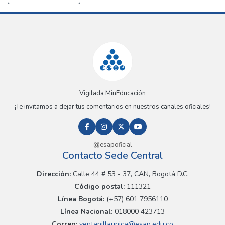
Vigilada MinEducación
¡Te invitamos a dejar tus comentarios en nuestros canales oficiales!
@esapoficial
Contacto Sede Central
Dirección:
Calle 44 # 53 - 37, CAN, Bogotá D.C.
Código postal:
111321
Línea Bogotá:
(+57) 601 7956110
Línea Nacional:
018000 423713
Correo:
ventanillaunica@esap.edu.co