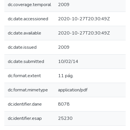
dc.coverage.temporal
2009
dc.date.accessioned
2020-10-27T20:30:49Z
dc.date.available
2020-10-27T20:30:49Z
dc.date.issued
2009
dc.date.submitted
10/02/14
dc.format.extent
11 pág.
dc.format.mimetype
application/pdf
dc.identifier.dane
8078
dc.identifier.esap
25230