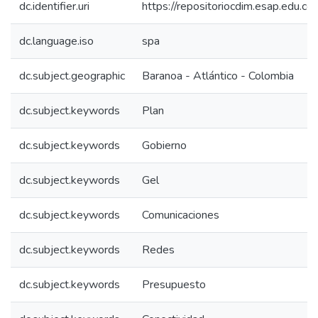
dc.identifier.uri
https://repositoriocdim.esap.edu.
dc.language.iso
spa
dc.subject.geographic
Baranoa - Atlántico - Colombia
dc.subject.keywords
Plan
dc.subject.keywords
Gobierno
dc.subject.keywords
Gel
dc.subject.keywords
Comunicaciones
dc.subject.keywords
Redes
dc.subject.keywords
Presupuesto