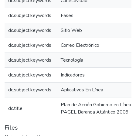
dc.subject.keywords
Conectividad
dc.subject.keywords
Fases
dc.subject.keywords
Sitio Web
dc.subject.keywords
Correo Electrónico
dc.subject.keywords
Tecnología
dc.subject.keywords
Indicadores
dc.subject.keywords
Aplicativos En Línea
Plan de Acción Gobierno en Línea B
dc.title
PAGEL Baranoa Atlántico 2009
Files