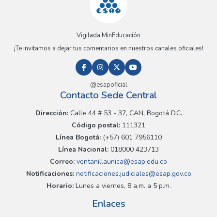
Vigilada MinEducación
¡Te invitamos a dejar tus comentarios en nuestros canales oficiales!
@esapoficial
Contacto Sede Central
Dirección:
Calle 44 # 53 - 37, CAN, Bogotá D.C.
Código postal:
111321
Línea Bogotá:
(+57) 601 7956110
Línea Nacional:
018000 423713
Correo:
ventanillaunica@esap.edu.co
Notificaciones:
notificaciones.judiciales@esap.gov.co
Horario:
Lunes a viernes, 8 a.m. a 5 p.m.
Enlaces