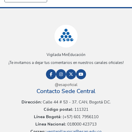
Vigilada MinEducación
¡Te invitamos a dejar tus comentarios en nuestros canales oficiales!
@esapoficial
Contacto Sede Central
Dirección:
Calle 44 # 53 - 37, CAN, Bogotá D.C.
Código postal:
111321
Línea Bogotá:
(+57) 601 7956110
Línea Nacional:
018000 423713
Correo:
ventanillaunica@esap.edu.co