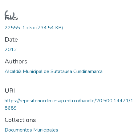
Loading...
Files
22555-1.xlsx
(734.54 KB)
Date
2013
Authors
Alcaldía Municipal de Sutatausa Cundinamarca
URI
https://repositoriocdim.esap.edu.co/handle/20.500.14471/1
8689
Collections
Documentos Municipales