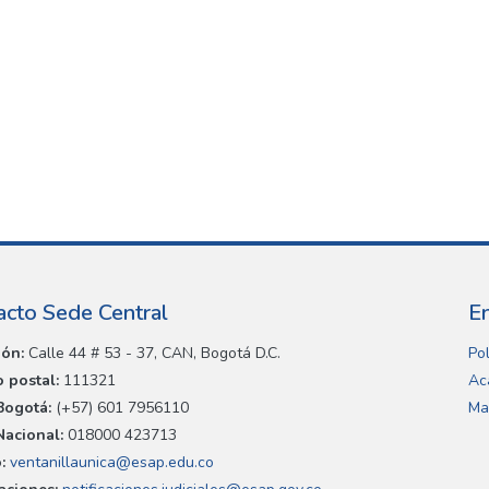
acto Sede Central
E
ión:
Calle 44 # 53 - 37, CAN, Bogotá D.C.
Pol
 postal:
111321
Ac
Bogotá:
(+57) 601 7956110
Ma
Nacional:
018000 423713
:
ventanillaunica@esap.edu.co