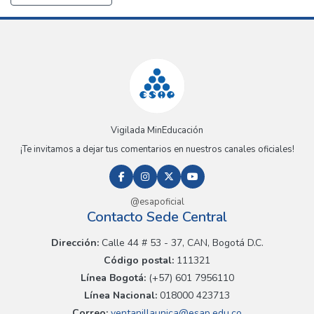
Vigilada MinEducación
¡Te invitamos a dejar tus comentarios en nuestros canales oficiales!
@esapoficial
Contacto Sede Central
Dirección:
Calle 44 # 53 - 37, CAN, Bogotá D.C.
Código postal:
111321
Línea Bogotá:
(+57) 601 7956110
Línea Nacional:
018000 423713
Correo:
ventanillaunica@esap.edu.co