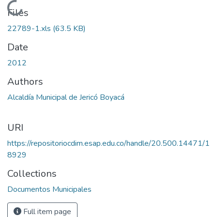
Loading...
Files
22789-1.xls
(63.5 KB)
Date
2012
Authors
Alcaldía Municipal de Jericó Boyacá
URI
https://repositoriocdim.esap.edu.co/handle/20.500.14471/1
8929
Collections
Documentos Municipales
Full item page