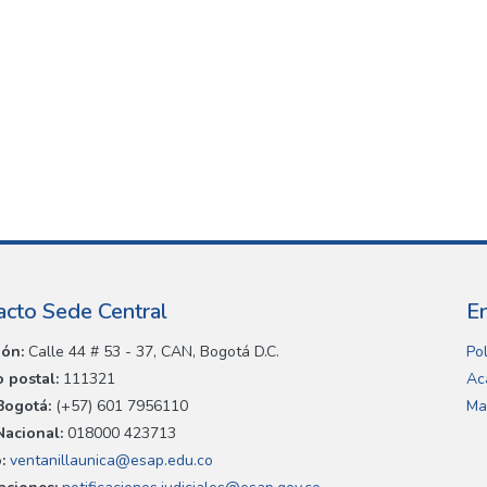
acto Sede Central
E
ión:
Calle 44 # 53 - 37, CAN, Bogotá D.C.
Pol
 postal:
111321
Ac
Bogotá:
(+57) 601 7956110
Ma
Nacional:
018000 423713
:
ventanillaunica@esap.edu.co