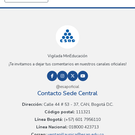
Vigilada MinEducación
¡Te invitamos a dejar tus comentarios en nuestros canales oficiales!
@esapoficial
Contacto Sede Central
Dirección:
Calle 44 # 53 - 37, CAN, Bogotá D.C.
Código postal:
111321
Línea Bogotá:
(+57) 601 7956110
Línea Nacional:
018000 423713
Correo:
ventanillaunica@esap.edu.co