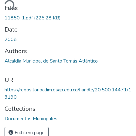
ding...
Files
11850-1.pdf
(225.28 KB)
Date
2008
Authors
Alcaldía Municipal de Santo Tomás Atlántico
URI
https://repositoriocdim.esap.edu.co/handle/20.500.14471/1
3190
Collections
Documentos Municipales
Full item page