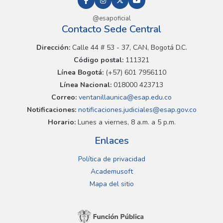
@esapoficial
Contacto Sede Central
Dirección:
Calle 44 # 53 - 37, CAN, Bogotá D.C.
Código postal:
111321
Línea Bogotá:
(+57) 601 7956110
Línea Nacional:
018000 423713
Correo:
ventanillaunica@esap.edu.co
Notificaciones:
notificaciones.judiciales@esap.gov.co
Horario:
Lunes a viernes, 8 a.m. a 5 p.m.
Enlaces
Política de privacidad
Academusoft
Mapa del sitio