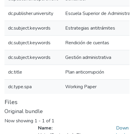
dc.publisher.university
Escuela Superior de Administrac
dc.subject.keywords
Estrategias antitrámites
dc.subject.keywords
Rendición de cuentas
dc.subject.keywords
Gestión administrativa
dc.title
Plan anticorrupción
dc.type.spa
Working Paper
Files
Original bundle
Now showing
1 - 1 of 1
Name:
Down