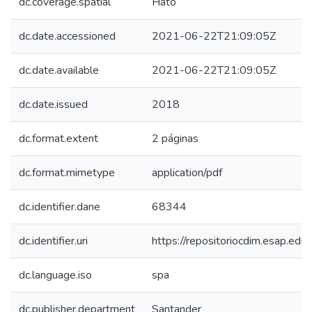
dc.coverage.spatial
Hato
dc.date.accessioned
2021-06-22T21:09:05Z
dc.date.available
2021-06-22T21:09:05Z
dc.date.issued
2018
dc.format.extent
2 páginas
dc.format.mimetype
application/pdf
dc.identifier.dane
68344
dc.identifier.uri
https://repositoriocdim.esap.e
dc.language.iso
spa
dc.publisher.department
Santander