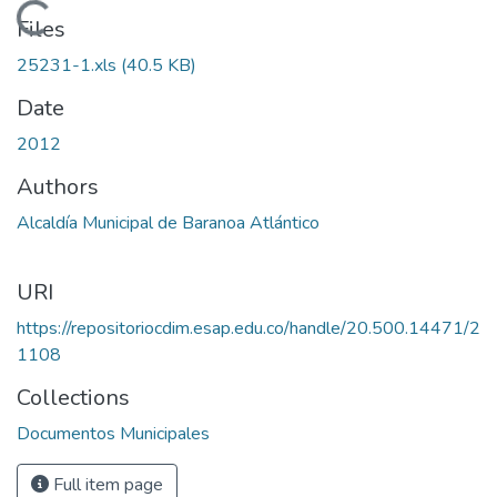
Loading...
Files
25231-1.xls
(40.5 KB)
Date
2012
Authors
Alcaldía Municipal de Baranoa Atlántico
URI
https://repositoriocdim.esap.edu.co/handle/20.500.14471/2
1108
Collections
Documentos Municipales
Full item page