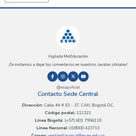
Vigilada MinEducación
¡Te invitamos a dejar tus comentarios en nuestros canales oficiales!
@esapoficial
Contacto Sede Central
Dirección:
Calle 44 # 53 - 37, CAN, Bogotá D.C.
Código postal:
111321
Línea Bogotá:
(+57) 601 7956110
Línea Nacional:
018000 423713
Correo:
ventanillaunica@esap.edu.co