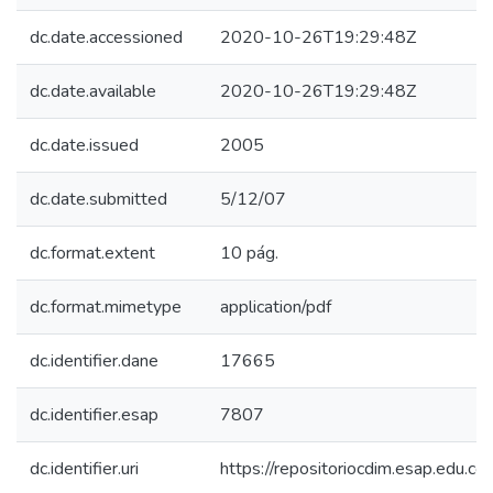
dc.date.accessioned
2020-10-26T19:29:48Z
dc.date.available
2020-10-26T19:29:48Z
dc.date.issued
2005
dc.date.submitted
5/12/07
dc.format.extent
10 pág.
dc.format.mimetype
application/pdf
dc.identifier.dane
17665
dc.identifier.esap
7807
dc.identifier.uri
https://repositoriocdim.esap.edu.