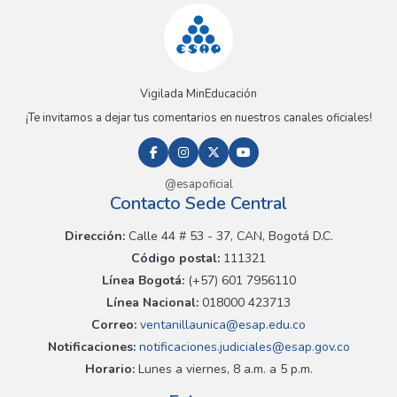
Vigilada MinEducación
¡Te invitamos a dejar tus comentarios en nuestros canales oficiales!
@esapoficial
Contacto Sede Central
Dirección:
Calle 44 # 53 - 37, CAN, Bogotá D.C.
Código postal:
111321
Línea Bogotá:
(+57) 601 7956110
Línea Nacional:
018000 423713
Correo:
ventanillaunica@esap.edu.co
Notificaciones:
notificaciones.judiciales@esap.gov.co
Horario:
Lunes a viernes, 8 a.m. a 5 p.m.