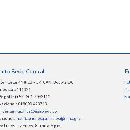
acto Sede Central
E
ión:
Calle 44 # 53 - 37, CAN, Bogotá D.C.
Pol
 postal:
111321
Ac
Bogotá:
(+57) 601 7956110
Ma
Nacional:
018000 423713
:
ventanillaunica@esap.edu.co
caciones:
notificaciones.judiciales@esap.gov.co
o:
Lunes a viernes, 8 a.m. a 5 p.m.