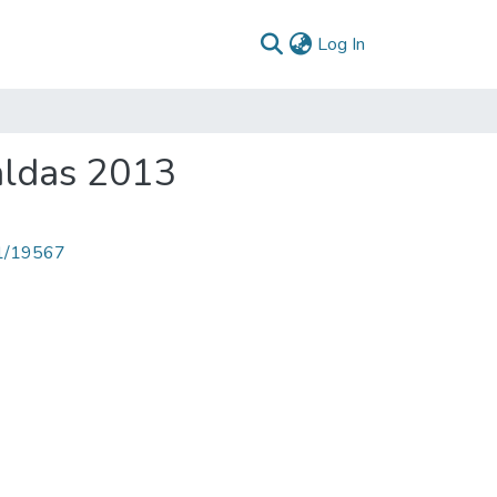
(current)
Log In
aldas 2013
71/19567