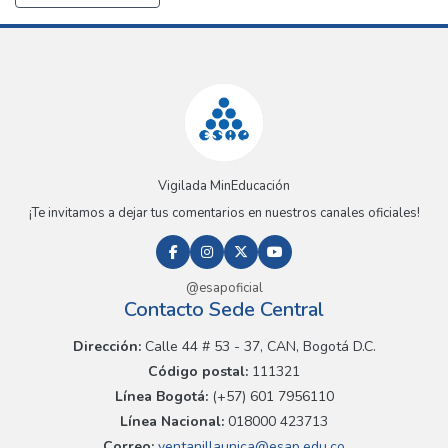
Vigilada MinEducación
¡Te invitamos a dejar tus comentarios en nuestros canales oficiales!
@esapoficial
Contacto Sede Central
Dirección:
Calle 44 # 53 - 37, CAN, Bogotá D.C.
Código postal:
111321
Línea Bogotá:
(+57) 601 7956110
Línea Nacional:
018000 423713
Correo:
ventanillaunica@esap.edu.co