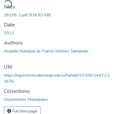
ading...
Files
28158-1.pdf
(926.82 KB)
Date
2013
Authors
Alcaldía Municipal de Puerto Wilches Santander
URI
https://repositoriocdim.esap.edu.co/handle/20.500.14471/2
3676
Collections
Documentos Municipales
Full item page