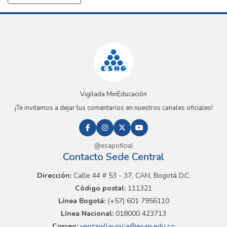
Vigilada MinEducación
¡Te invitamos a dejar tus comentarios en nuestros canales oficiales!
@esapoficial
Contacto Sede Central
Dirección:
Calle 44 # 53 - 37, CAN, Bogotá D.C.
Código postal:
111321
Línea Bogotá:
(+57) 601 7956110
Línea Nacional:
018000 423713
Correo:
ventanillaunica@esap.edu.co