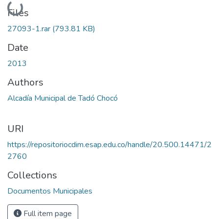
Loading...
Files
27093-1.rar
(793.81 KB)
Date
2013
Authors
Alcadía Municipal de Tadó Chocó
URI
https://repositoriocdim.esap.edu.co/handle/20.500.14471/2
2760
Collections
Documentos Municipales
Full item page