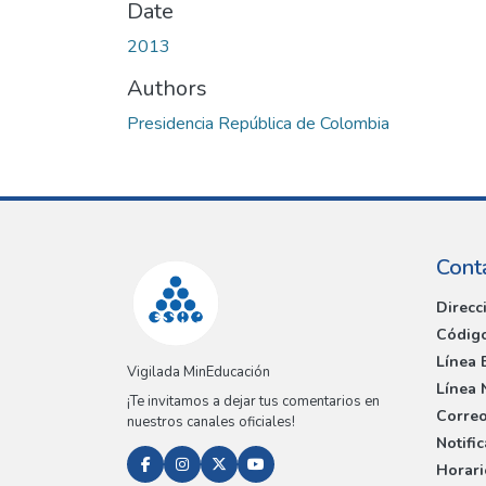
Date
2013
Authors
Presidencia República de Colombia
Cont
Direcc
Código
Línea 
Vigilada MinEducación
Línea 
¡Te invitamos a dejar tus comentarios en
Correo
nuestros canales oficiales!
Notifi
Horari