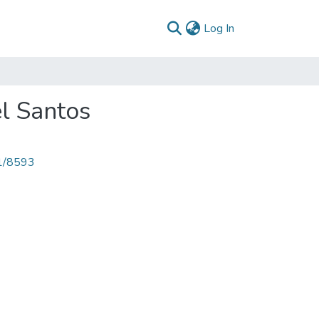
(current)
Log In
l Santos
71/8593