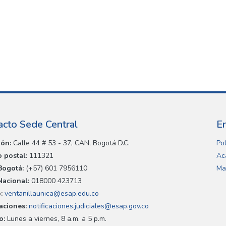
acto Sede Central
E
ión:
Calle 44 # 53 - 37, CAN, Bogotá D.C.
Pol
 postal:
111321
Ac
Bogotá:
(+57) 601 7956110
Ma
Nacional:
018000 423713
:
ventanillaunica@esap.edu.co
caciones:
notificaciones.judiciales@esap.gov.co
o:
Lunes a viernes, 8 a.m. a 5 p.m.