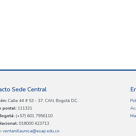
acto Sede Central
E
ión:
Calle 44 # 53 - 37, CAN, Bogotá D.C.
Pol
 postal:
111321
Ac
Bogotá:
(+57) 601 7956110
Ma
Nacional:
018000 423713
:
ventanillaunica@esap.edu.co