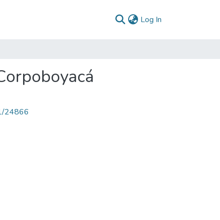
(current)
Log In
 Corpoboyacá
71/24866