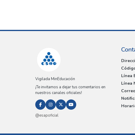
Cont
Direcc
Código
Línea 
Vigilada MinEducación
Línea 
¡Te invitamos a dejar tus comentarios en
Correo
nuestros canales oficiales!
Notifi
Horari
@esapoficial