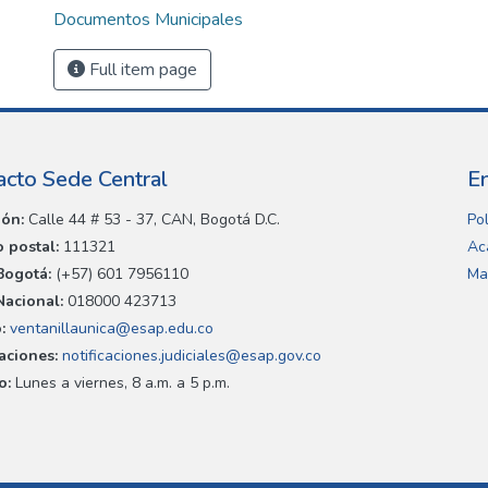
Documentos Municipales
Full item page
acto Sede Central
E
ión:
Calle 44 # 53 - 37, CAN, Bogotá D.C.
Pol
 postal:
111321
Ac
Bogotá:
(+57) 601 7956110
Ma
Nacional:
018000 423713
:
ventanillaunica@esap.edu.co
caciones:
notificaciones.judiciales@esap.gov.co
o:
Lunes a viernes, 8 a.m. a 5 p.m.