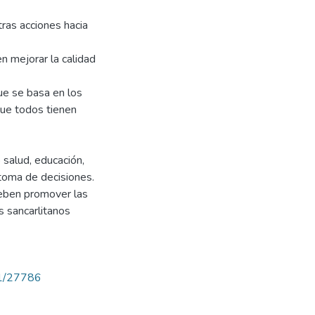
tras acciones hacia
en mejorar la calidad
ue se basa en los
que todos tienen
 salud, educación,
 toma de decisiones.
eben promover las
s sancarlitanos
71/27786