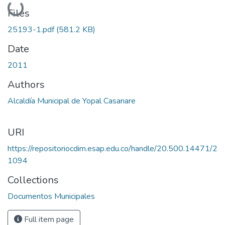
Loading...
Files
25193-1.pdf
(581.2 KB)
Date
2011
Authors
Alcaldía Municipal de Yopal Casanare
URI
https://repositoriocdim.esap.edu.co/handle/20.500.14471/2
1094
Collections
Documentos Municipales
Full item page