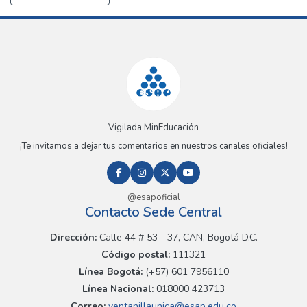
Vigilada MinEducación
¡Te invitamos a dejar tus comentarios en nuestros canales oficiales!
@esapoficial
Contacto Sede Central
Dirección:
Calle 44 # 53 - 37, CAN, Bogotá D.C.
Código postal:
111321
Línea Bogotá:
(+57) 601 7956110
Línea Nacional:
018000 423713
Correo:
ventanillaunica@esap.edu.co