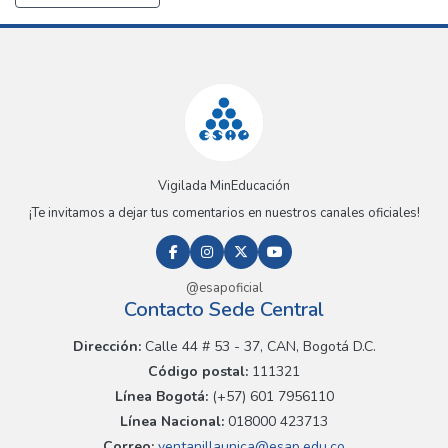
Vigilada MinEducación
¡Te invitamos a dejar tus comentarios en nuestros canales oficiales!
@esapoficial
Contacto Sede Central
Dirección:
Calle 44 # 53 - 37, CAN, Bogotá D.C.
Código postal:
111321
Línea Bogotá:
(+57) 601 7956110
Línea Nacional:
018000 423713
Correo:
ventanillaunica@esap.edu.co