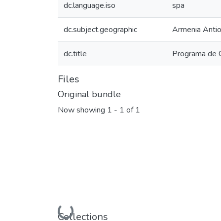
dc.language.iso
spa
dc.subject.geographic
Armenia Antio
dc.title
Programa de 
Files
Original bundle
Now showing
1 - 1 of 1
Loading...
Collections