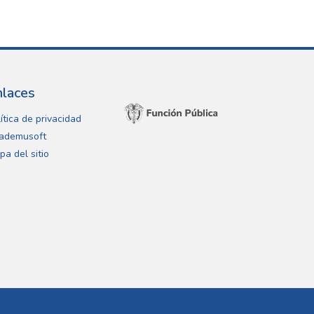
nlaces
ítica de privacidad
ademusoft
pa del sitio