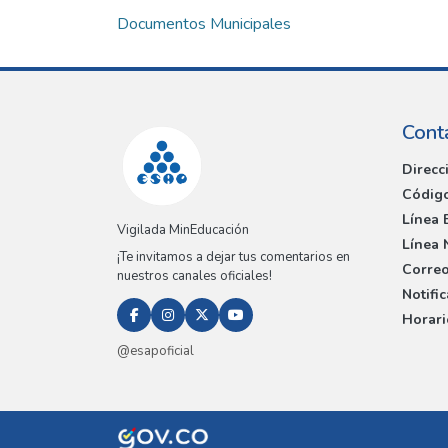
Documentos Municipales
Cont
Direcc
Código
Línea 
Vigilada MinEducación
Línea 
¡Te invitamos a dejar tus comentarios en
Correo
nuestros canales oficiales!
Notifi
Horari
@esapoficial