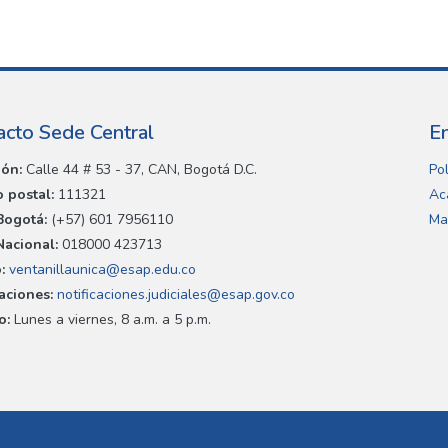
acto Sede Central
E
ión:
Calle 44 # 53 - 37, CAN, Bogotá D.C.
Pol
 postal:
111321
Ac
Bogotá:
(+57) 601 7956110
Ma
Nacional:
018000 423713
:
ventanillaunica@esap.edu.co
caciones:
notificaciones.judiciales@esap.gov.co
o:
Lunes a viernes, 8 a.m. a 5 p.m.