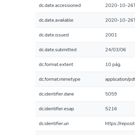
dc.date.accessioned
2020-10-26T
dc.date.available
2020-10-26T
dc.date.issued
2001
dc.date.submitted
24/03/06
dc.format.extent
10 pág.
dc.format.mimetype
application/pd
dc.identifier.dane
5059
dc.identifier.esap
5216
dc.identifier.uri
https://repos