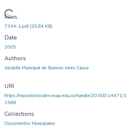
Loading...
Files
7344-1.pdf
(25.84 KB)
Date
2005
Authors
Alcaldía Municipal de Buenos Aires Cauca
URI
https://repositoriocdim.esap.edu.co/handle/20.500.14471/1
1588
Collections
Documentos Municipales