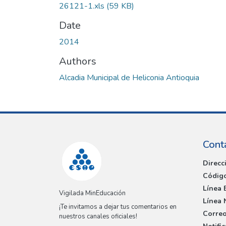
26121-1.xls
(59 KB)
Date
2014
Authors
Alcadia Municipal de Heliconia Antioquia
Cont
Direcc
Código
Línea 
Vigilada MinEducación
Línea 
¡Te invitamos a dejar tus comentarios en
Correo
nuestros canales oficiales!