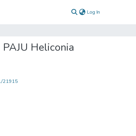
(current)
Log In
: PAJU Heliconia
71/21915