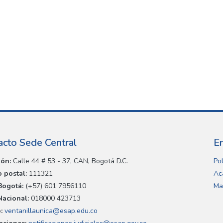
acto Sede Central
E
ión:
Calle 44 # 53 - 37, CAN, Bogotá D.C.
Pol
 postal:
111321
Ac
Bogotá:
(+57) 601 7956110
Ma
Nacional:
018000 423713
:
ventanillaunica@esap.edu.co